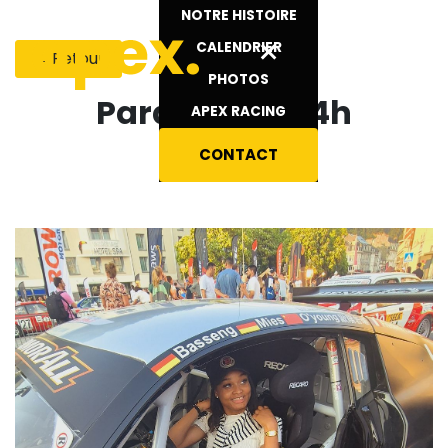
Se rendre au contenu
NOTRE HISTOIRE
×
CALENDRIER
← Retour
PHOTOS
Parade des 24h
APEX RACING
Stavelot - Spa
CONTACT