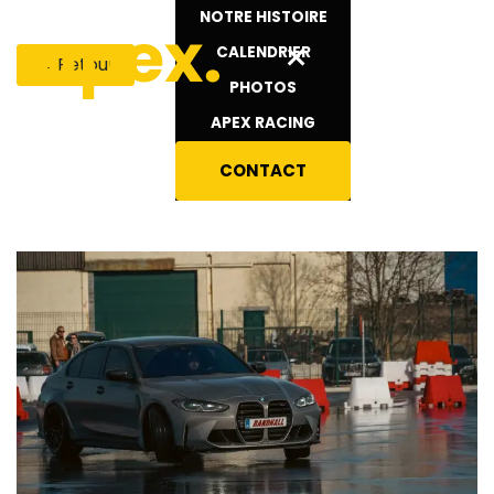
Se rendre au contenu
NOTRE HISTOIRE
×
CALENDRIER
← Retour
PHOTOS
Driftday
APEX RACING
Mettet
CONTACT