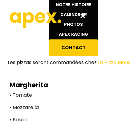
Se rendre au contenu
NOTRE HISTOIRE
×
Pizzas
CALENDRIER
PHOTOS
APEX RACING
CONTACT
Les pizzas seront commandées chez
La Pizza Mons
Margherita
• Tomate
• Mozzarella
• Basilic