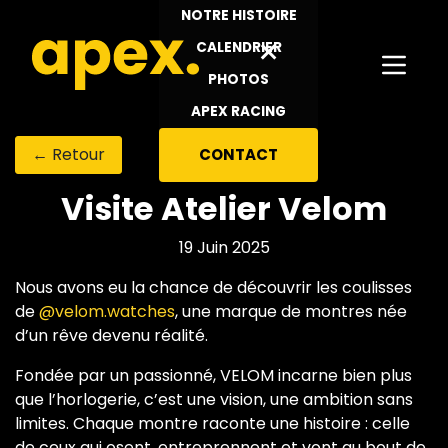
Se rendre au contenu
NOTRE HISTOIRE
×
CALENDRIER
PHOTOS
APEX RACING
← Retour
CONTACT
Visite Atelier Velom
19 Juin 2025
Nous avons eu la chance de découvrir les coulisses
de
@velom.watches
, une marque de montres née
d’un rêve devenu réalité.
Fondée par un passionné, VELOM incarne bien plus
que l’horlogerie, c’est une vision, une ambition sans
limites. Chaque montre raconte une histoire : celle
de ceux qui osent, entreprennent et vont au bout de