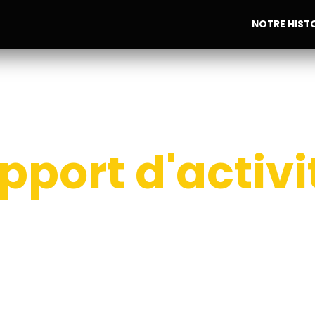
NOTRE HIST
pport d'activi