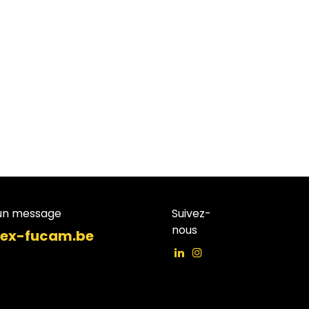
un message
Suivez-
nous
ex-fucam.be